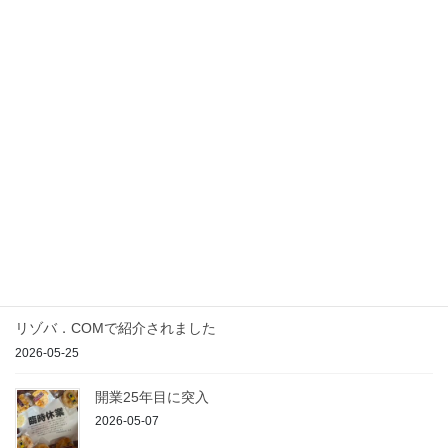
書道
新年のご挨拶
今年もひとくちかじれば笑顔あふれる そんなおいしいものづく
りに精進して参ります 今年も変わらぬご愛顧の程宜しくお願い申
し上げます 店主
最近の投稿
農の駅入荷のご案内
2026-07-23
リゾバ．COMで紹介されました
2026-05-25
開業25年目に突入
2026-05-07